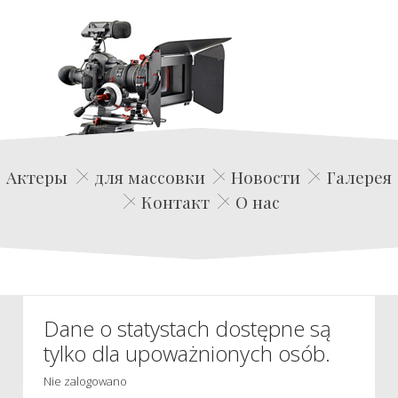
Edwin Film Agencja Aktorska
Актеры
для массовки
Новости
Галерея
Контакт
О нас
Dane o statystach dostępne są
tylko dla upoważnionych osób.
Nie zalogowano