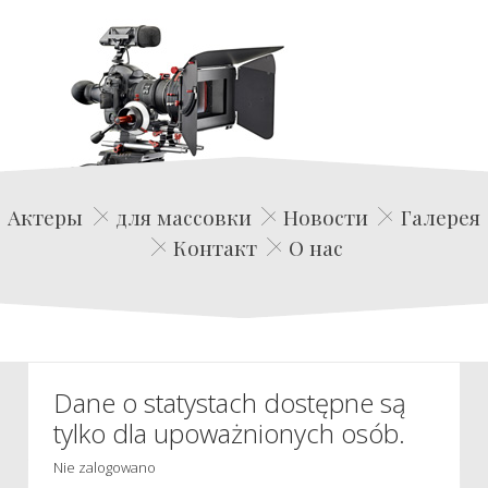
Edwin Film Agencja Aktorska
Актеры
для массовки
Новости
Галерея
Контакт
О нас
Dane o statystach dostępne są
tylko dla upoważnionych osób.
Nie zalogowano