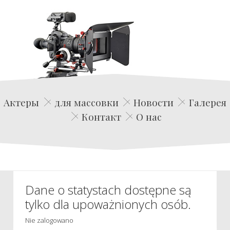
Edwin Film Agencja Aktorska
Актеры
для массовки
Новости
Галерея
Контакт
О нас
Dane o statystach dostępne są
tylko dla upoważnionych osób.
Nie zalogowano