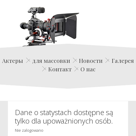
Edwin Film Agencja Aktorska
Актеры
для массовки
Новости
Галерея
Контакт
О нас
Dane o statystach dostępne są
tylko dla upoważnionych osób.
Nie zalogowano