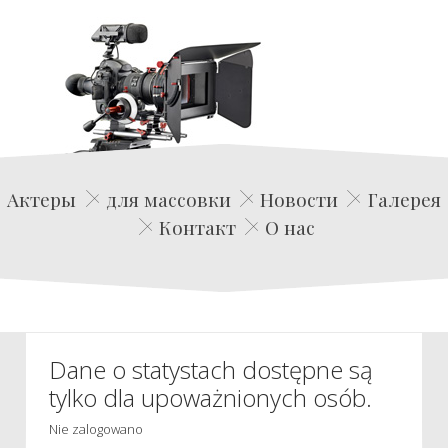
Edwin Film Agencja Aktorska
Актеры
для массовки
Новости
Галерея
Контакт
О нас
Dane o statystach dostępne są
tylko dla upoważnionych osób.
Nie zalogowano