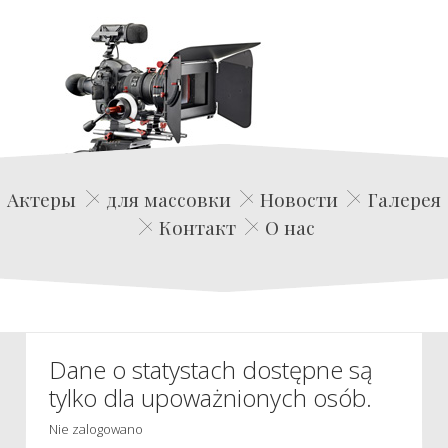
Edwin Film Agencja Aktorska
Актеры
для массовки
Новости
Галерея
Контакт
О нас
Dane o statystach dostępne są
tylko dla upoważnionych osób.
Nie zalogowano