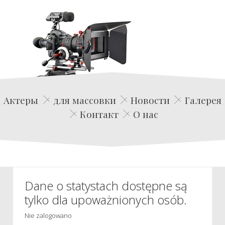
Edwin Film Agencja Aktorska
Актеры
для массовки
Новости
Галерея
Контакт
О нас
Dane o statystach dostępne są
tylko dla upoważnionych osób.
Nie zalogowano