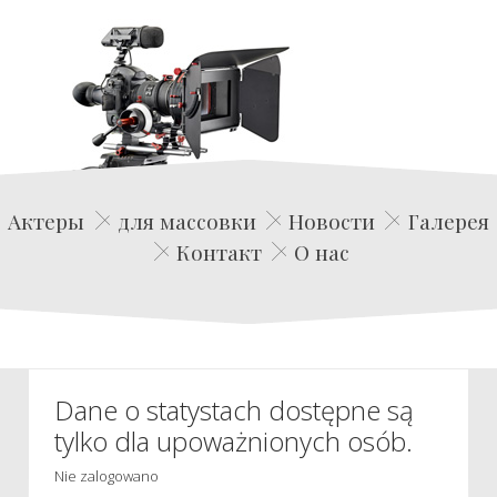
Edwin Film Agencja Aktorska
Актеры
для массовки
Новости
Галерея
Контакт
О нас
Dane o statystach dostępne są
tylko dla upoważnionych osób.
Nie zalogowano