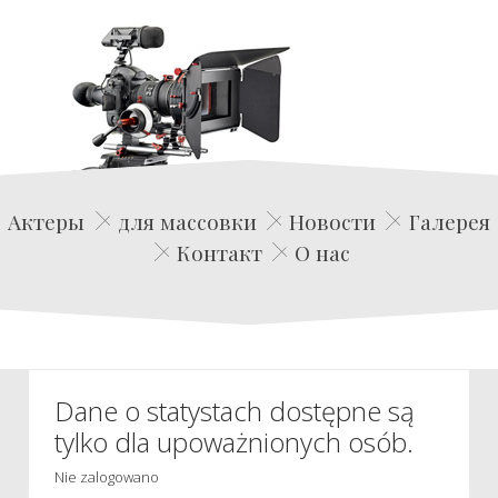
Edwin Film Agencja Aktorska
Актеры
для массовки
Новости
Галерея
Контакт
О нас
Dane o statystach dostępne są
tylko dla upoważnionych osób.
Nie zalogowano