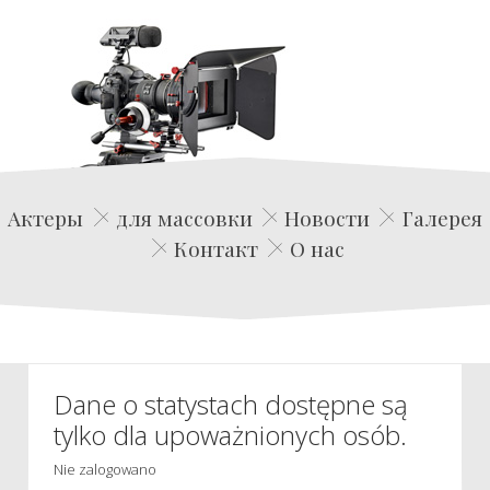
Edwin Film Agencja Aktorska
Актеры
для массовки
Новости
Галерея
Контакт
О нас
Dane o statystach dostępne są
tylko dla upoważnionych osób.
Nie zalogowano