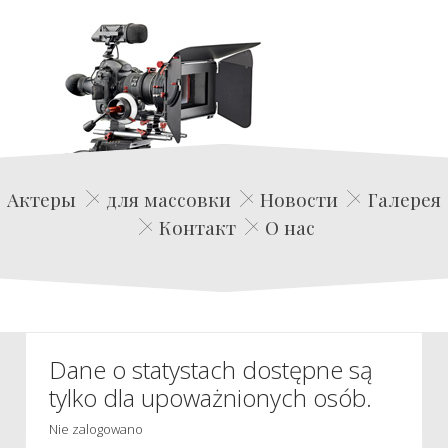
Edwin Film Agencja Aktorska
Актеры
для массовки
Новости
Галерея
Контакт
О нас
Dane o statystach dostępne są
tylko dla upoważnionych osób.
Nie zalogowano