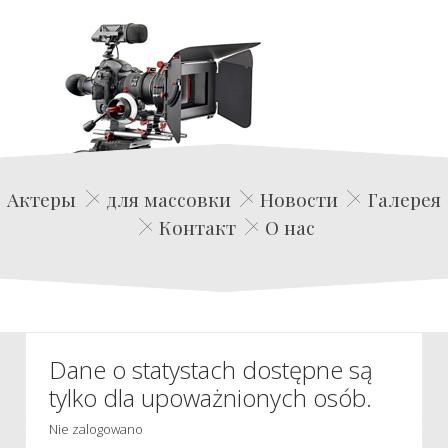
Edwin Film Agencja Aktorska
Актеры
для массовки
Новости
Галерея
Контакт
О нас
Dane o statystach dostępne są
tylko dla upoważnionych osób.
Nie zalogowano