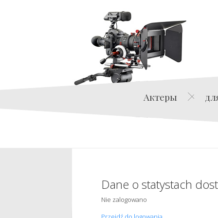
Актеры
дл
Dane o statystach dos
Nie zalogowano
Przejdź do logowania