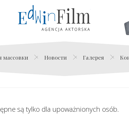
Edwin Film Agencja Akt
я массовки
Новости
Галерея
Ко
tępne są tylko dla upoważnionych osób.