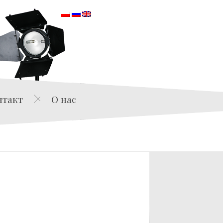
orska
нтакт
О нас