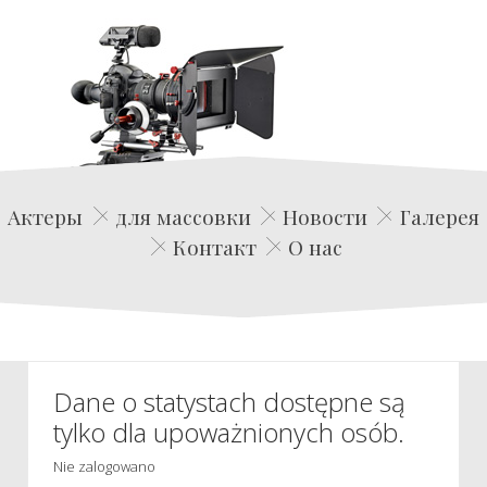
Edwin Film Agencja Aktorska
Актеры
для массовки
Новости
Галерея
Контакт
О нас
Dane o statystach dostępne są
tylko dla upoważnionych osób.
Nie zalogowano