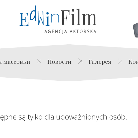
Edwin Film Agencja Akt
я массовки
Новости
Галерея
Ко
tępne są tylko dla upoważnionych osób.