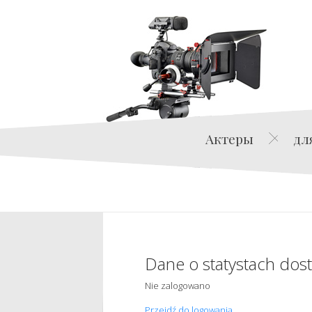
Актеры
дл
Dane o statystach dos
Nie zalogowano
Przejdź do logowania