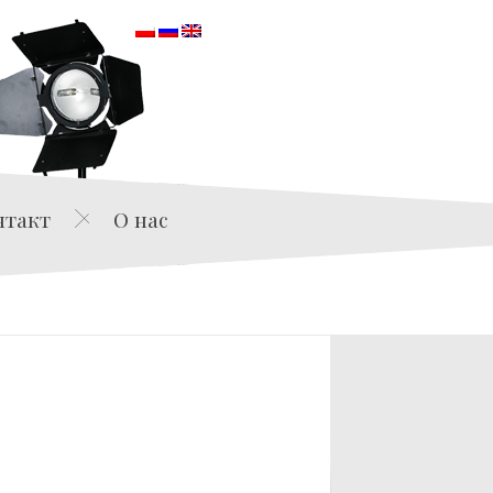
orska
нтакт
О нас