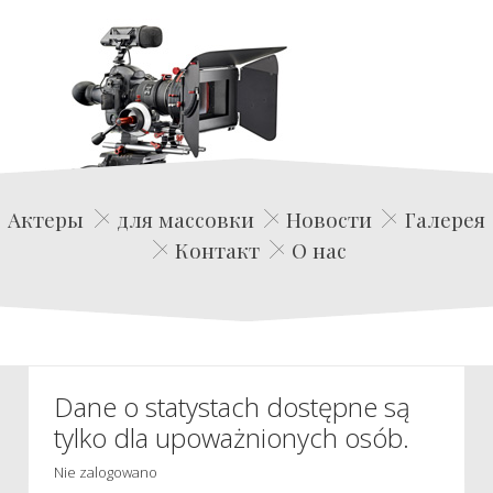
Edwin Film Agencja Aktorska
Актеры
для массовки
Новости
Галерея
Контакт
О нас
Dane o statystach dostępne są
tylko dla upoważnionych osób.
Nie zalogowano