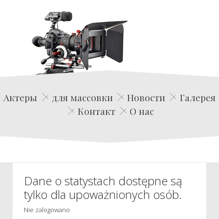
Edwin Film Agencja Aktorska
Актеры
для массовки
Новости
Галерея
Контакт
О нас
Dane o statystach dostępne są
tylko dla upoważnionych osób.
Nie zalogowano