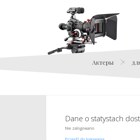
Актеры
дл
Dane o statystach dos
Nie zalogowano
Przejdź do logowania