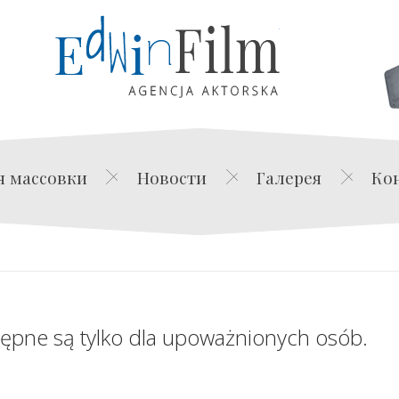
Edwin Film Agencja Akt
я массовки
Новости
Галерея
Ко
tępne są tylko dla upoważnionych osób.