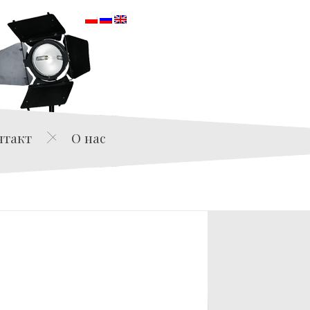
orska
нтакт
О нас