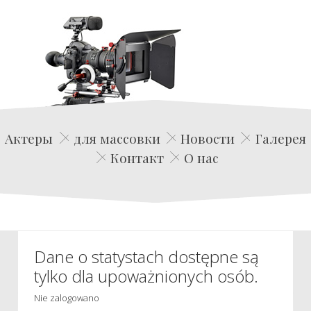
Edwin Film Agencja Aktorska
Актеры
для массовки
Новости
Галерея
Контакт
О нас
Dane o statystach dostępne są
tylko dla upoważnionych osób.
Nie zalogowano