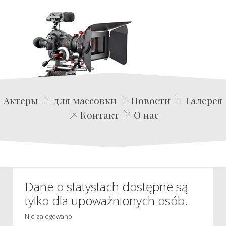
Edwin Film Agencja Aktorska
Актеры
для массовки
Новости
Галерея
Контакт
О нас
Dane o statystach dostępne są
tylko dla upoważnionych osób.
Nie zalogowano