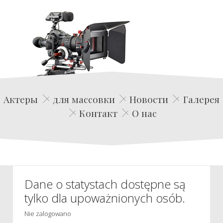
Edwin Film Agencja Aktorska
Актеры
для массовки
Новости
Галерея
Контакт
О нас
Dane o statystach dostępne są
tylko dla upoważnionych osób.
Nie zalogowano