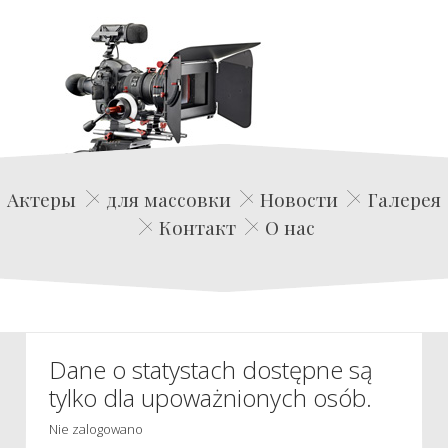
Edwin Film Agencja Aktorska
Актеры
для массовки
Новости
Галерея
Контакт
О нас
Dane o statystach dostępne są
tylko dla upoważnionych osób.
Nie zalogowano