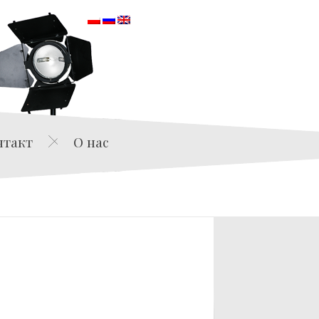
orska
нтакт
О нас