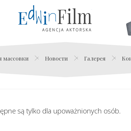
Edwin Film Agencja Akt
я массовки
Новости
Галерея
Ко
tępne są tylko dla upoważnionych osób.