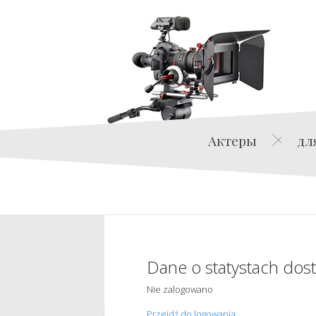
Актеры
дл
Dane o statystach dos
Nie zalogowano
Przejdź do logowania