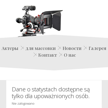
Edwin Film Agencja Aktorska
Актеры
для массовки
Новости
Галерея
Контакт
О нас
Dane o statystach dostępne są
tylko dla upoważnionych osób.
Nie zalogowano