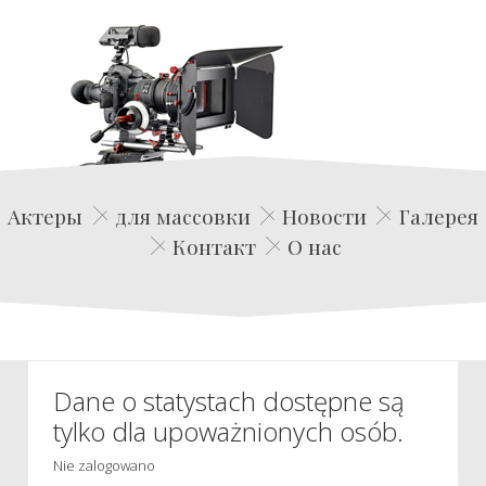
Edwin Film Agencja Aktorska
Актеры
для массовки
Новости
Галерея
Контакт
О нас
Dane o statystach dostępne są
tylko dla upoważnionych osób.
Nie zalogowano