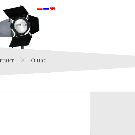
orska
нтакт
О нас