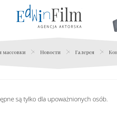
Edwin Film Agencja Akt
я массовки
Новости
Галерея
Ко
tępne są tylko dla upoważnionych osób.