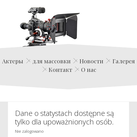
Edwin Film Agencja Aktorska
Актеры
для массовки
Новости
Галерея
Контакт
О нас
Dane o statystach dostępne są
tylko dla upoważnionych osób.
Nie zalogowano