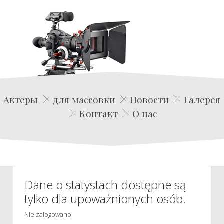
Edwin Film Agencja Aktorska
Актеры
для массовки
Новости
Галерея
Контакт
О нас
Dane o statystach dostępne są
tylko dla upoważnionych osób.
Nie zalogowano