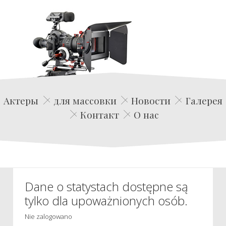
Edwin Film Agencja Aktorska
Актеры
для массовки
Новости
Галерея
Контакт
О нас
Dane o statystach dostępne są
tylko dla upoważnionych osób.
Nie zalogowano