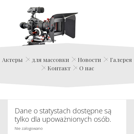
Edwin Film Agencja Aktorska
Актеры
для массовки
Новости
Галерея
Контакт
О нас
Dane o statystach dostępne są
tylko dla upoważnionych osób.
Nie zalogowano