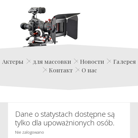
Edwin Film Agencja Aktorska
Актеры
для массовки
Новости
Галерея
Контакт
О нас
Dane o statystach dostępne są
tylko dla upoważnionych osób.
Nie zalogowano