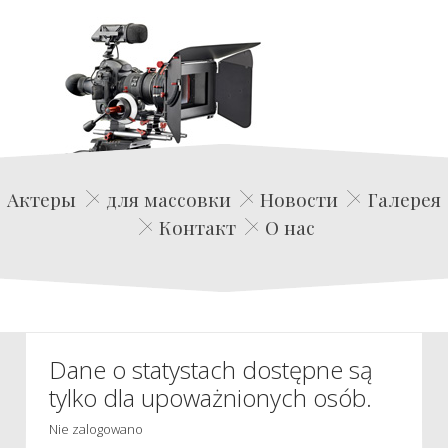
Edwin Film Agencja Aktorska
Актеры
для массовки
Новости
Галерея
Контакт
О нас
Dane o statystach dostępne są
tylko dla upoważnionych osób.
Nie zalogowano