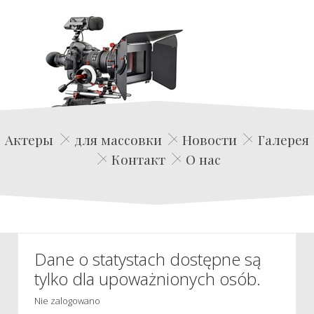
Edwin Film Agencja Aktorska
Актеры
для массовки
Новости
Галерея
Контакт
О нас
Dane o statystach dostępne są
tylko dla upoważnionych osób.
Nie zalogowano