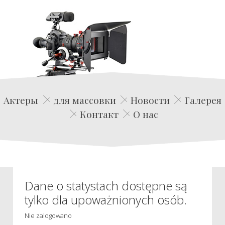
Edwin Film Agencja Aktorska
Актеры
для массовки
Новости
Галерея
Контакт
О нас
Dane o statystach dostępne są
tylko dla upoważnionych osób.
Nie zalogowano