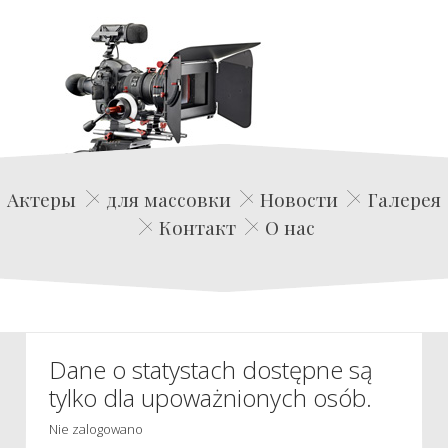
Edwin Film Agencja Aktorska
Актеры
для массовки
Новости
Галерея
Контакт
О нас
Dane o statystach dostępne są
tylko dla upoważnionych osób.
Nie zalogowano