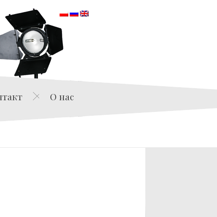
orska
нтакт
О нас