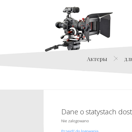
Актеры
дл
Dane o statystach dos
Nie zalogowano
Przejdź do logowania