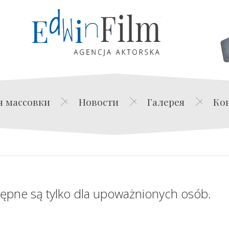
Edwin Film Agencja Akt
я массовки
Новости
Галерея
Ко
tępne są tylko dla upoważnionych osób.