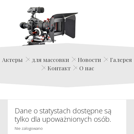
Edwin Film Agencja Aktorska
Актеры
для массовки
Новости
Галерея
Контакт
О нас
Dane o statystach dostępne są
tylko dla upoważnionych osób.
Nie zalogowano