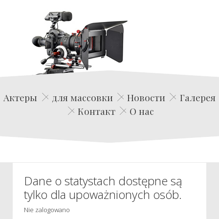
Edwin Film Agencja Aktorska
Актеры
для массовки
Новости
Галерея
Контакт
О нас
Dane o statystach dostępne są
tylko dla upoważnionych osób.
Nie zalogowano