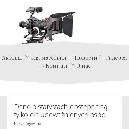
Edwin Film Agencja Aktorska
Актеры
для массовки
Новости
Галерея
Контакт
О нас
Dane o statystach dostępne są
tylko dla upoważnionych osób.
Nie zalogowano