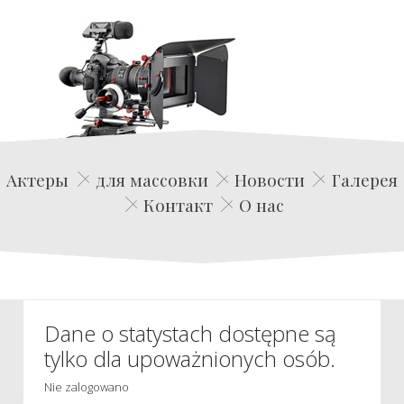
Edwin Film Agencja Aktorska
Актеры
для массовки
Новости
Галерея
Контакт
О нас
Dane o statystach dostępne są
tylko dla upoważnionych osób.
Nie zalogowano