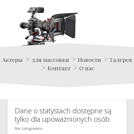
Edwin Film Agencja Aktorska
Актеры
для массовки
Новости
Галерея
Контакт
О нас
Dane o statystach dostępne są
tylko dla upoważnionych osób.
Nie zalogowano