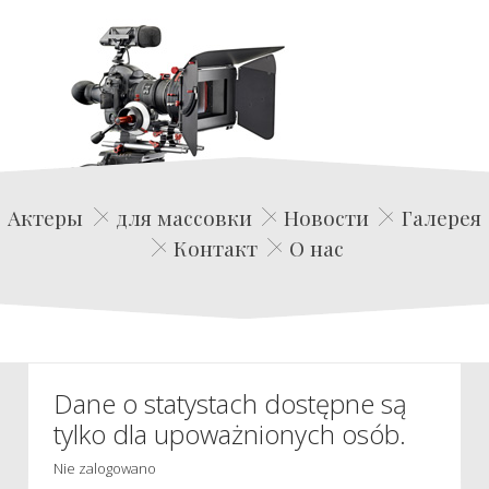
Edwin Film Agencja Aktorska
Актеры
для массовки
Новости
Галерея
Контакт
О нас
Dane o statystach dostępne są
tylko dla upoważnionych osób.
Nie zalogowano