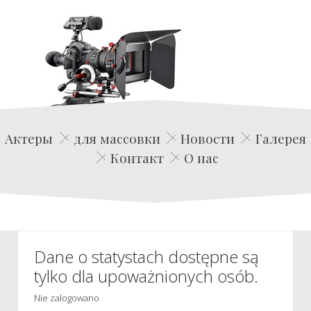
Edwin Film Agencja Aktorska
Актеры
для массовки
Новости
Галерея
Контакт
О нас
Dane o statystach dostępne są
tylko dla upoważnionych osób.
Nie zalogowano