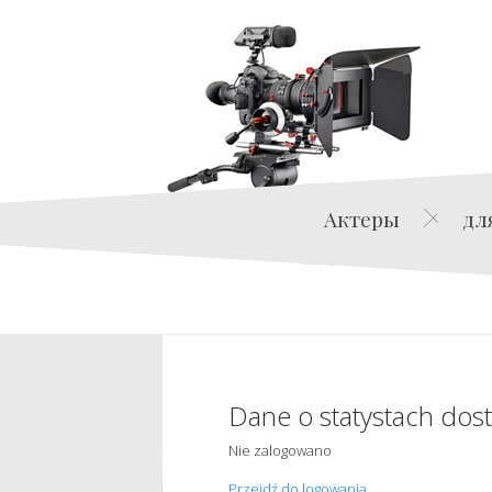
Актеры
дл
Dane o statystach dos
Nie zalogowano
Przejdź do logowania