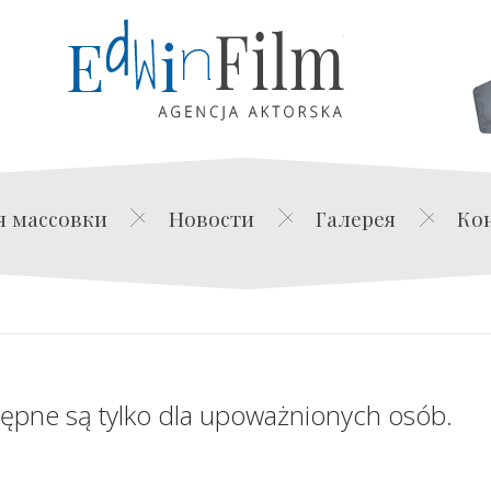
Edwin Film Agencja Akt
я массовки
Новости
Галерея
Ко
tępne są tylko dla upoważnionych osób.