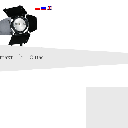
orska
нтакт
О нас