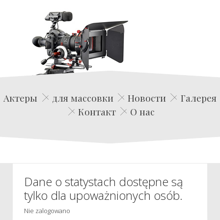
Edwin Film Agencja Aktorska
Актеры
для массовки
Новости
Галерея
Контакт
О нас
Dane o statystach dostępne są
tylko dla upoważnionych osób.
Nie zalogowano