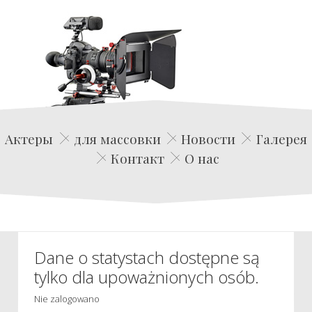
Edwin Film Agencja Aktorska
Актеры
для массовки
Новости
Галерея
Контакт
О нас
Dane o statystach dostępne są
tylko dla upoważnionych osób.
Nie zalogowano