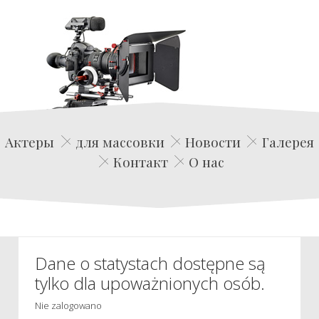
Edwin Film Agencja Aktorska
Актеры
для массовки
Новости
Галерея
Контакт
О нас
Dane o statystach dostępne są
tylko dla upoważnionych osób.
Nie zalogowano