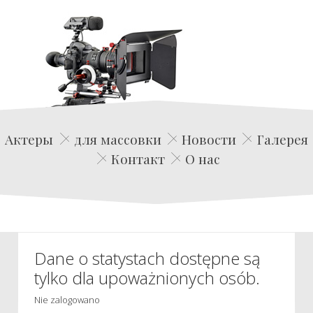
Edwin Film Agencja Aktorska
Актеры
для массовки
Новости
Галерея
Контакт
О нас
Dane o statystach dostępne są
tylko dla upoważnionych osób.
Nie zalogowano