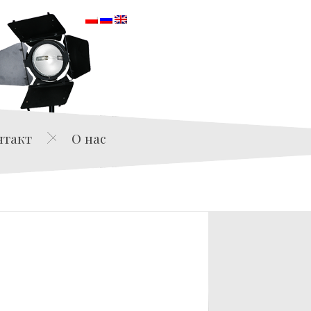
orska
нтакт
О нас