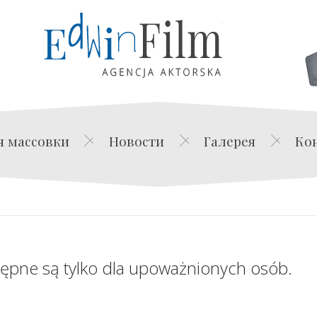
Edwin Film Agencja Akt
я массовки
Новости
Галерея
Ко
tępne są tylko dla upoważnionych osób.