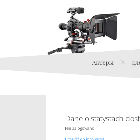
Актеры
дл
Dane o statystach dos
Nie zalogowano
Przejdź do logowania