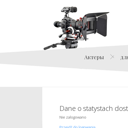
Актеры
дл
Dane o statystach dos
Nie zalogowano
Przejdź do logowania