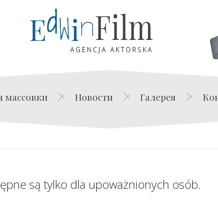
Edwin Film Agencja Akt
я массовки
Новости
Галерея
Ко
tępne są tylko dla upoważnionych osób.