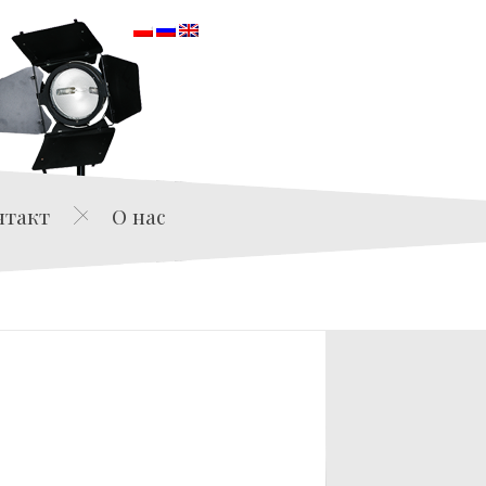
orska
нтакт
О нас